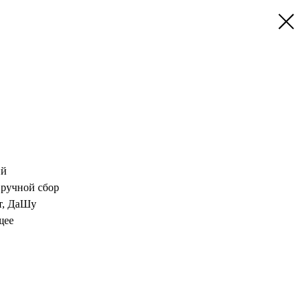
ий
 ручной сбор
ет, ДаШу
щее