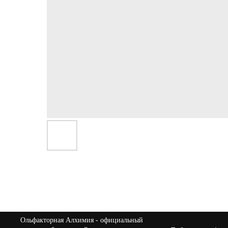
Ольфакторная Алхимия
- официальный