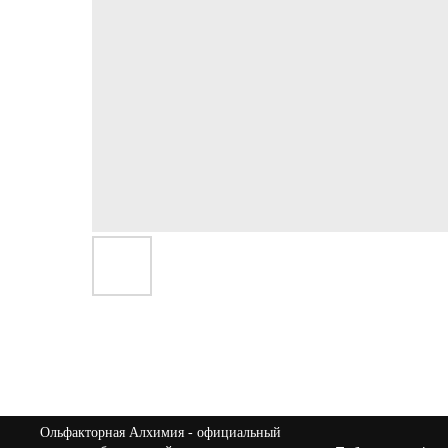
Ольфакторная Алхимия
- официальный