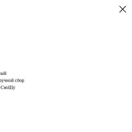
ный
ручной сбор
т, СяоШу