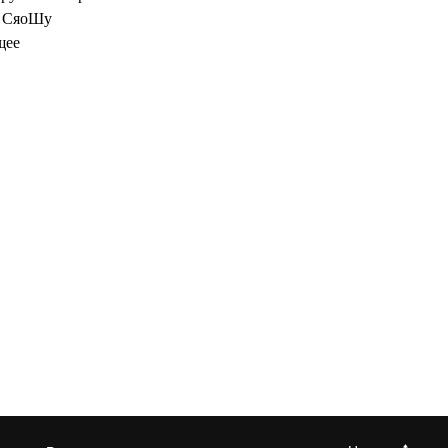
т, СяоШу
щее