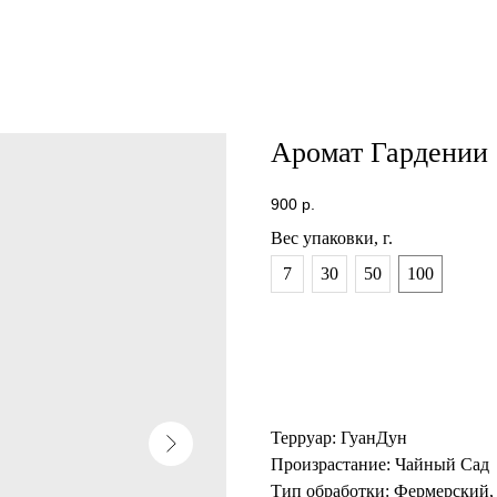
Аромат Гардении
900
р.
Вес упаковки, г.
7
30
50
100
Терруар: ГуанДун
Произрастание: Чайный Сад
Тип обработки: Фермерский,