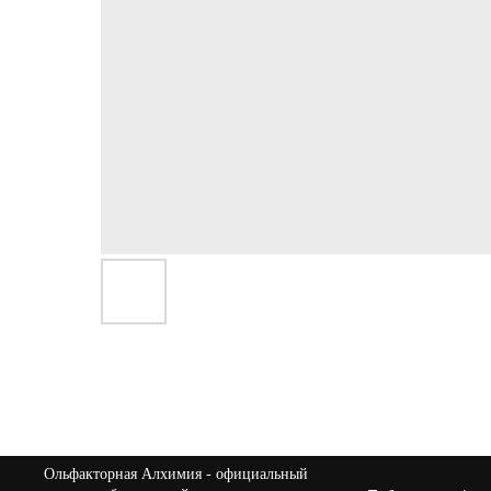
Ольфакторная Алхимия
- официальный