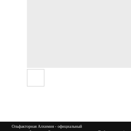
Ольфакторная Алхимия
- официальный