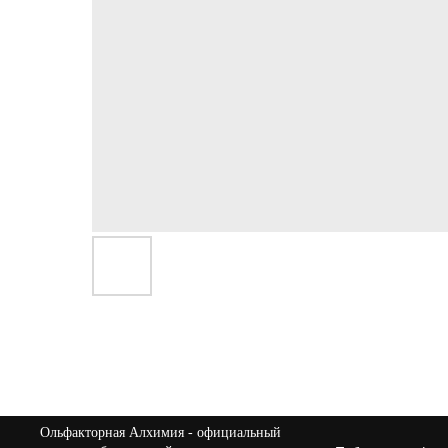
Ольфакторная Алхимия
- официальный