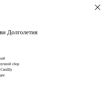
ви Долголетия
ный
ручной сбор
т, СяоШу
щее